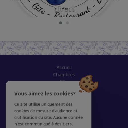
direct
Accueil
Chambres
Gîte
Restaurant
Vous aimez les cookies?
Groupes
Actus
Ce site utilise uniquement des
Aux Alentours
cookies de mesure d’audience et
Offres
d'utilisation du site. Aucune donnée
n'est communiqué à des tiers,
Galerie