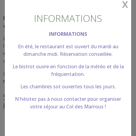
X
INFORMATIONS
Privilégiez la réservation en direct, on s'occupe de
vous, on s’occupe de tout
INFORMATIONS
Lorsque vous réservez en direct, vous confiez à l'hôtel
l'intégralité de votre réservation. L'hôtel est votre seul
En été, le restaurant est ouvert du mardi au
interlocuteur et nous savons prendre soin de nos
dimanche midi. Réservation conseillée.
clients.
Le bistrot ouvre en fonction de la météo et de la
Lorsque vous
réservez en direct, nos tarifs sont
fréquentation.
moins chers et notre attention totale.
Les chambres sot ouvertes tous les jours.
SOYEZ MALIN - 3 MANIÈRES DE
N'hésitez pas à nous contacter pour organiser
RÉSERVER MOINS CHER :
votre séjour au Col des Marrous !
en ligne, ici, sur notre site
par téléphone :
+33 (0)5 61 65 16 46