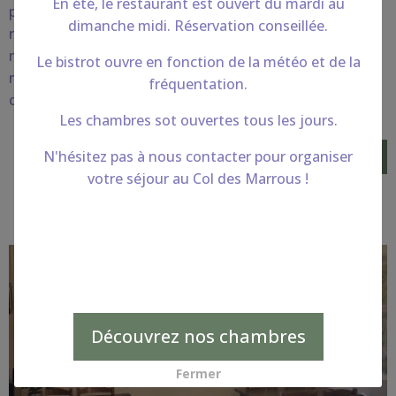
En été, le restaurant est ouvert du mardi au
prestations à la carte (petit déjeuner, pot d'accueil,
dimanche midi. Réservation conseillée.
repas, pause gourmande, nuitée...) Suivant les dates
nous pouvons également privatiser la véranda du
Le bistrot ouvre en fonction de la météo et de la
restaurant pour accueillir jusqu'à 35 personnes. Nous
fréquentation.
contacter.
Les chambres sot ouvertes tous les jours.
N'hésitez pas à nous contacter pour organiser
Demande de devis
votre séjour au Col des Marrous !
Découvrez nos chambres
Fermer