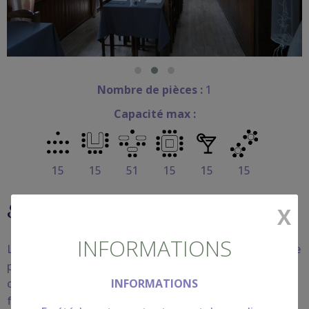
Nombre de pièces :
1
Capacité max :
15
15
51
15
15
15
Salle de réunion
X
INFORMATIONS
L'Auberge Les Myrtilles met à votre disposition une salle
privatisable pour rassembler votre équipe, vos stagiaires
INFORMATIONS
ou vos collègues pour des réunions, séminaires ou
formations. Notre équipe vous accueille pour des