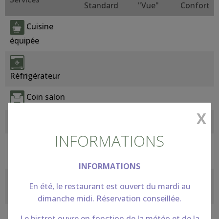
Standard
"Vue"
Confort
Cuisine
équipée
Réfrigérateur
Coin salon
X
Bouilloire
INFORMATIONS
Machine à
café
INFORMATIONS
Porte
En été, le restaurant est ouvert du mardi au
bagage
dimanche midi. Réservation conseillée.
Miroir
Le bistrot ouvre en fonction de la météo et de la