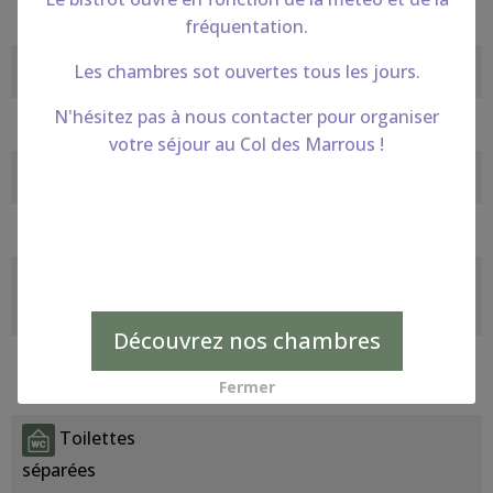
grossissant
fréquentation.
Penderie
Les chambres sot ouvertes tous les jours.
N'hésitez pas à nous contacter pour organiser
Coin bureau
votre séjour au Col des Marrous !
Douche
Baignoire
Baignoire
ou douche
Découvrez nos chambres
Sèche-
Fermer
cheveux
Toilettes
séparées