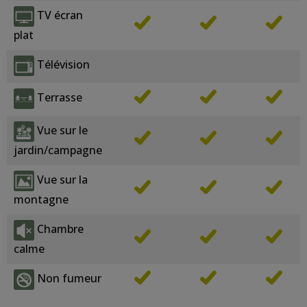
TV écran
plat
Télévision
Terrasse
Vue sur le
jardin/campagne
Vue sur la
montagne
Chambre
calme
Non fumeur