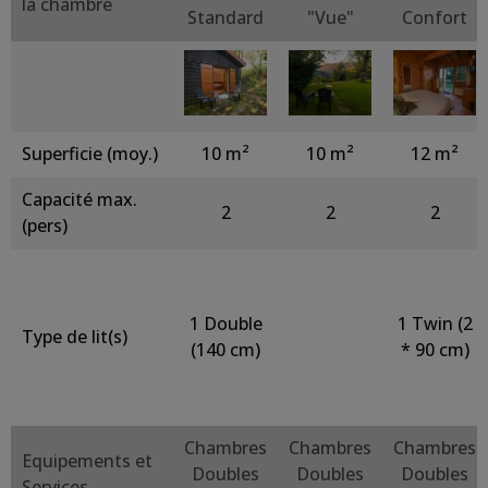
la chambre
Standard
"Vue"
Confort
Superficie (moy.)
10 m²
10 m²
12 m²
Capacité max.
2
2
2
(pers)
1 Double
1 Twin (2
Type de lit(s)
(140 cm)
* 90 cm)
Chambres
Chambres
Chambres
Equipements et
Doubles
Doubles
Doubles
Services